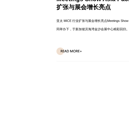
扩张与展会增长亮点
亚太 MICE 行业扩张与展会增长亮点Meetings Show Asi
同举办下，于新加坡滨海湾金沙会展中心精彩回归。第二届
专业访客，其中包括 347 位精选买家。展会举办了超
察、活动设计、科技应用...